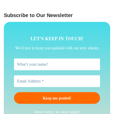
Subscribe to Our Newsletter
LET’S KEEP IN TOUCH!
We’d love to keep you updated with our new articles
Don't worry, we don’t spam!