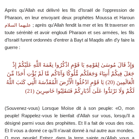
Après qu’Allah eut délivré les fils d’Israël de l’oppression de
Pharaon, en leur envoyant deux prophètes Moussa et Haroun
; après qu’Allah fendit la mer et les fit traverser en
عليهما السلام
toute sérénité et avoir englouti Pharaon et ses armées, les fils
d’Israël furent ordonnés d’entrer à Bayt al Maqdis afin d’y faire la
guerre :
وَإِذْ قَالَ مُوسَىٰ لِقَوْمِهِ يَا قَوْمِ اذْكُرُوا نِعْمَةَ اللَّهِ عَلَيْكُمْ إِذْ
جَعَلَ فِيكُمْ أَنبِيَاءَ وَجَعَلَكُم مُّلُوكًا وَآتَاكُم مَّا لَمْ يُؤْتِ أَحَدًا مِّنَ
يَا قَوْمِ ادْخُلُوا الْأَرْضَ الْمُقَدَّسَةَ الَّتِي كَتَبَ اللَّهُ
(20)
الْعَالَمِينَ
(21)
لَكُمْ وَلَا تَرْتَدُّوا عَلَىٰ أَدْبَارِكُمْ فَتَنقَلِبُوا خَاسِرِينَ
(Souvenez-vous) Lorsque Moïse dit à son peuple: «O, mon
peuple! Rappelez-vous le bienfait d’Allah sur vous, lorsqu’Il a
désigné parmi vous des prophètes. Et Il a fait de vous des rois.
Et Il vous a donné ce qu’Il n’avait donné à nul autre aux mondes.
O mon peuple! Entrez dans la terre sainte qu’Allah vous a