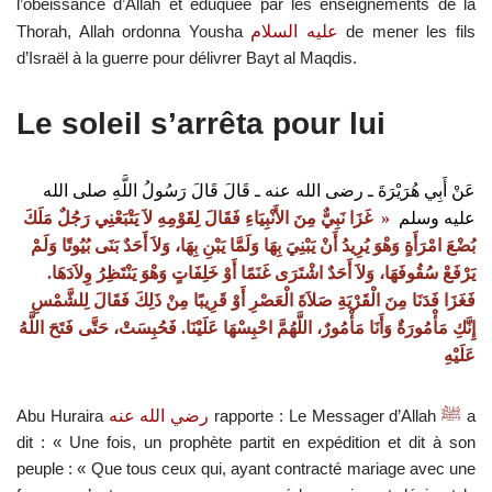
l’obéissance d’Allah et éduquée par les enseignements de la
Thorah, Allah ordonna Yousha
عليه السلام
de mener les fils
d’Israël à la guerre pour délivrer Bayt al Maqdis.
Le soleil s’arrêta pour lui
عَنْ أَبِي هُرَيْرَةَ ـ رضى الله عنه ـ قَالَ قَالَ رَسُولُ اللَّهِ صلى الله
عليه وسلم
‏
« ‏
غَزَا نَبِيٌّ مِنَ الأَنْبِيَاءِ فَقَالَ لِقَوْمِهِ لاَ يَتْبَعْنِي رَجُلٌ مَلَكَ
بُضْعَ امْرَأَةٍ وَهْوَ يُرِيدُ أَنْ يَبْنِيَ بِهَا وَلَمَّا يَبْنِ بِهَا، وَلاَ أَحَدٌ بَنَى بُيُوتًا وَلَمْ
يَرْفَعْ سُقُوفَهَا، وَلاَ أَحَدٌ اشْتَرَى غَنَمًا أَوْ خَلِفَاتٍ وَهْوَ يَنْتَظِرُ وِلاَدَهَا‏
.‏
فَغَزَا فَدَنَا مِنَ الْقَرْيَةِ صَلاَةَ الْعَصْرِ أَوْ قَرِيبًا مِنْ ذَلِكَ فَقَالَ لِلشَّمْسِ
إِنَّكِ مَأْمُورَةٌ وَأَنَا مَأْمُورٌ، اللَّهُمَّ احْبِسْهَا عَلَيْنَا‏
.‏
فَحُبِسَتْ، حَتَّى فَتَحَ اللَّهُ
عَلَيْهِ
Abu Huraira
رضي الله عنه
rapporte : Le Messager d’Allah
ﷺ
a
dit : « Une fois, un prophète partit en expédition et dit à son
peuple : « Que tous ceux qui, ayant contracté mariage avec une