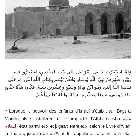
وَلَمَّا اسْتَقَرَّتْ يَدُ بَنِي إِسْرَائِيلَ عَلَى بَيْتِ الْمَقْدِسِ، اسْتَمَرُّوا فِيهِ،
وَبَيْنَ أَظْهُرِهِمْ نَبِيُّ اللَّهِ يُوشَعُ، يَحْكُمُ بَيْنَهُمْ بِكِتَابِ اللَّهِ التَّوْرَاةِ، حَتَّى
قَبَضَهُ اللَّهُ إِلَيْهِ، وَهُوَ ابْنُ مِائَةٍ وَسَبْعٍ وَعِشْرِينَ سَنَةً، فَكَانَ مُدَّةُ حَيَّاتِهِ
وَاللَّهُ تَعَالَى أَعْلَمُ
.
بَعْدَ مُوسَى، سَبْعًا وَعِشْرِينَ سَنَةً
.
« Lorsque le pouvoir des enfants d’Israël s’établit sur Bayt al
Maqdis, ils s’installèrent et le prophète d’Allah Yousha
عليه
السلام
était parmi eux et jugeait entre eux selon le Livre d’Allah,
la Thorah, jusqu’à ce qu’Allah le rappelle à Lui alors qu’il était