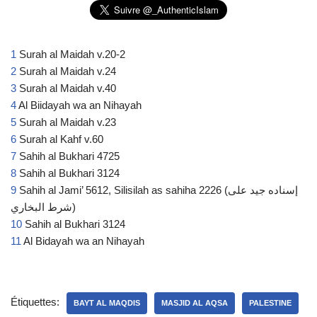
1
Surah al Maidah v.20-2
2
Surah al Maidah v.24
3
Surah al Maidah v.40
4
Al Biidayah wa an Nihayah
5
Surah al Maidah v.23
6
Surah al Kahf v.60
7
Sahih al Bukhari 4725
8
Sahih al Bukhari 3124
9
Sahih al Jami’ 5612, Silisilah as sahiha 2226 (
إسناده جيد على
)
شرط البخاري
10
Sahih al Bukhari 3124
11
Al Bidayah wa an Nihayah
Étiquettes:
BAYT AL MAQDIS
MASJID AL AQSA
PALESTINE