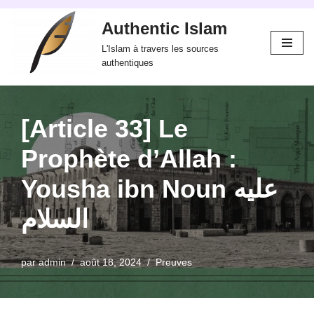
Authentic Islam
Aller
L'Islam à travers les sources
au
authentiques
contenu
[Article 33] Le
Prophète d’Allah :
Yousha ibn Noun عليه
السلام
par
admin
août 18, 2024
Preuves