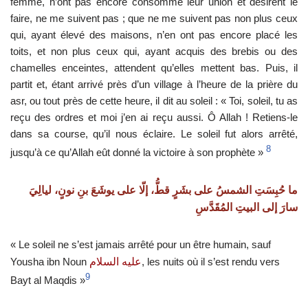
femme, n’ont pas encore consommé leur union et désirent le
faire, ne me suivent pas ; que ne me suivent pas non plus ceux
qui, ayant élevé des maisons, n’en ont pas encore placé les
toits, et non plus ceux qui, ayant acquis des brebis ou des
chamelles enceintes, attendent qu’elles mettent bas. Puis, il
partit et, étant arrivé près d’un village à l’heure de la prière du
asr, ou tout près de cette heure, il dit au soleil : « Toi, soleil, tu as
reçu des ordres et moi j’en ai reçu aussi. Ô Allah ! Retiens-le
dans sa course, qu’il nous éclaire. Le soleil fut alors arrêté,
8
jusqu’à ce qu’Allah eût donné la victoire à son prophète »
ما حُبِسَتِ الشمسُ على بشَرٍ قطُّ، إلّا على يوشَعَ بنِ نونٍ، ليالِيَ
سارَ إلى البيتِ المُقَدَّسِ
« Le soleil ne s’est jamais arrêté pour un être humain, sauf
Yousha ibn Noun
عليه السلام
, les nuits où il s’est rendu vers
9
Bayt al Maqdis »