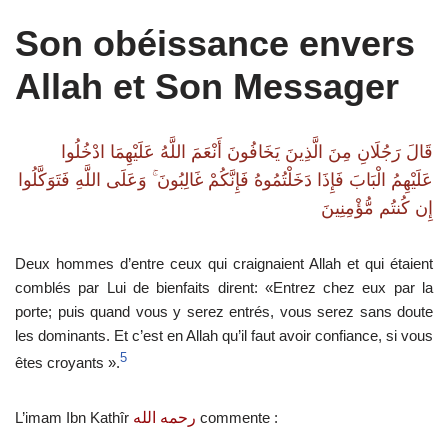
Son obéissance envers
Allah et Son Messager
قَالَ رَجُلَانِ مِنَ الَّذِينَ يَخَافُونَ أَنْعَمَ اللَّهُ عَلَيْهِمَا ادْخُلُوا
عَلَيْهِمُ الْبَابَ فَإِذَا دَخَلْتُمُوهُ فَإِنَّكُمْ غَالِبُونَ ۚ وَعَلَى اللَّهِ فَتَوَكَّلُوا
إِن كُنتُم مُّؤْمِنِينَ
Deux hommes d’entre ceux qui craignaient Allah et qui étaient
comblés par Lui de bienfaits dirent: «Entrez chez eux par la
porte; puis quand vous y serez entrés, vous serez sans doute
les dominants. Et c’est en Allah qu’il faut avoir confiance, si vous
5
êtes croyants ».
L’imam Ibn Kathîr
رحمه الله
commente :