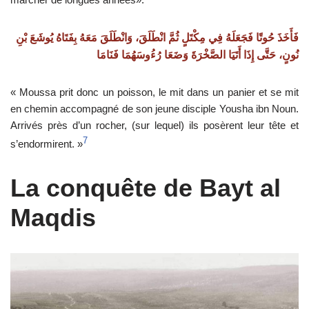
فَأَخَذَ حُوتًا فَجَعَلَهُ فِي مِكْتَلٍ ثُمَّ انْطَلَقَ، وَانْطَلَقَ مَعَهُ بِفَتَاهُ يُوشَعَ بْنِ
نُونٍ، حَتَّى إِذَا أَتَيَا الصَّخْرَةَ وَضَعَا رُءُوسَهُمَا فَنَامَا
« Moussa prit donc un poisson, le mit dans un panier et se mit
en chemin accompagné de son jeune disciple Yousha ibn Noun.
Arrivés près d’un rocher, (sur lequel) ils posèrent leur tête et
7
s’endormirent. »
La conquête de
B
ayt al
Maqdis