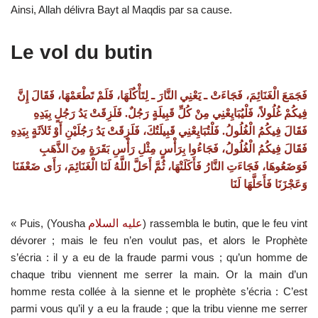
Ainsi, Allah délivra Bayt al Maqdis par sa cause.
L
e vol du butin
فَجَمَعَ الْغَنَائِمَ، فَجَاءَتْ ـ يَعْنِي النَّارَ ـ لِتَأْكُلَهَا، فَلَمْ تَطْعَمْهَا، فَقَالَ إِنَّ
فِيكُمْ غُلُولاً، فَلْيُبَايِعْنِي مِنْ كُلِّ قَبِيلَةٍ رَجُلٌ‏
.‏
فَلَزِقَتْ يَدُ رَجُلٍ بِيَدِهِ
فَقَالَ فِيكُمُ الْغُلُولُ‏
.‏
فَلْتُبَايِعْنِي قَبِيلَتُكَ، فَلَزِقَتْ يَدُ رَجُلَيْنِ أَوْ ثَلاَثَةٍ بِيَدِهِ
فَقَالَ فِيكُمُ الْغُلُولُ، فَجَاءُوا بِرَأْسٍ مِثْلِ رَأْسِ بَقَرَةٍ مِنَ الذَّهَبِ
فَوَضَعُوهَا، فَجَاءَتِ النَّارُ فَأَكَلَتْهَا، ثُمَّ أَحَلَّ اللَّهُ لَنَا الْغَنَائِمَ، رَأَى ضَعْفَنَا
وَعَجْزَنَا فَأَحَلَّهَا لَنَا
« Puis, (Yousha
عليه السلام
) rassembla le butin, que le feu vint
dévorer ; mais le feu n’en voulut pas, et alors le Prophète
s’écria : il y a eu de la fraude parmi vous ; qu’un homme de
chaque tribu viennent me serrer la main. Or la main d’un
homme resta collée à la sienne et le prophète s’écria : C’est
parmi vous qu’il y a eu la fraude ; que la tribu vienne me serrer