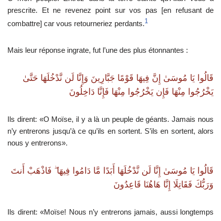
prescrite. Et ne revenez point sur vos pas [en refusant de
1
combattre] car vous retourneriez perdants.
Mais leur réponse ingrate, fut l’une des plus étonnantes :
قَالُوا يَا مُوسَىٰ إِنَّ فِيهَا قَوْمًا جَبَّارِينَ وَإِنَّا لَن نَّدْخُلَهَا حَتَّىٰ
يَخْرُجُوا مِنْهَا فَإِن يَخْرُجُوا مِنْهَا فَإِنَّا دَاخِلُونَ
Ils dirent: «O Moïse, il y a là un peuple de géants. Jamais nous
n’y entrerons jusqu’à ce qu’ils en sortent. S’ils en sortent, alors
nous y entrerons».
قَالُوا يَا مُوسَىٰ إِنَّا لَن نَّدْخُلَهَا أَبَدًا مَّا دَامُوا فِيهَا ۖ فَاذْهَبْ أَنتَ
وَرَبُّكَ فَقَاتِلَا إِنَّا هَاهُنَا قَاعِدُونَ
Ils dirent: «Moïse! Nous n’y entrerons jamais, aussi longtemps