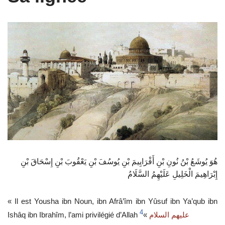
هُوَ يُوشَعُ بْنُ نُونِ بْنِ أَفْرَايِيمَ بْنِ يُوسُفَ بْنِ يَعْقُوبَ بْنِ إِسْحَاقَ بْنِ
إِبْرَاهِيمَ الْخَلِيلِ عَلَيْهِمُ السَّلَامُ
« Il est Yousha ibn Noun, ibn Afrâ’îm ibn Yûsuf ibn Ya’qub ibn
4
Ishâq ibn Ibrahîm, l’ami privilégié d’Allah
»
عليهم السلام