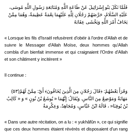
فَلَمَّا نَكَلَ بَنُو إِسْرَائِيلَ عَنْ طَاعَةِ اللَّهِ وَمُتَابَعَةِ رَسُولِ اللَّهِ مُوسَى،
عَلَيْهِ السَّلَامُ، حَرَّضَهُمْ رَجُلَانِ لِلَّهِ عَلَيْهِمَا نِعْمَةٌ عَظِيمَةٌ، وَهُمَا مِمَّنْ
يَخَافُ أَمْرَ اللَّهِ وَيَخْشَى عِقَابَهُ
«
Lorsque les fils d’Israël refusèrent d’obéir à l’ordre d’Allah et de
suivre le Messager d’Allah Moïse, deux hommes qu’Allah
combla d’un bienfait immense et qui craignaient l’Ordre d’Allah
et son châtiment y incitèrent »
I
l continue :
)
٥٣
(
مِمَّنْ لَهُمْ
:
﴿قَالَ رَجُلانِ مِنَ الَّذِينَ يُخَافُونَ﴾ أَيْ
:
وَقَرَأَ بَعْضُهُمْ
كَالِبُ
«
وَ
»
يُوشَعُ بْنُ نُونٍ
«
إِنَّهُمَا
:
وَيُقَالُ
.
مَهَابَةٌ وَمَوْضِعٌ مِنَ النَّاسِ
، قَالَهُ ابْنُ عَبَّاسٍ، وَمُجَاهِدٌ، وَعِكْرِمَةُ
«
بْنُ يُوفِنَا
« Dans une autre récitation, on a lu : « yukhâfûn », ce qui signifie
que ces deux hommes étaient révérés et disposaient d’un rang