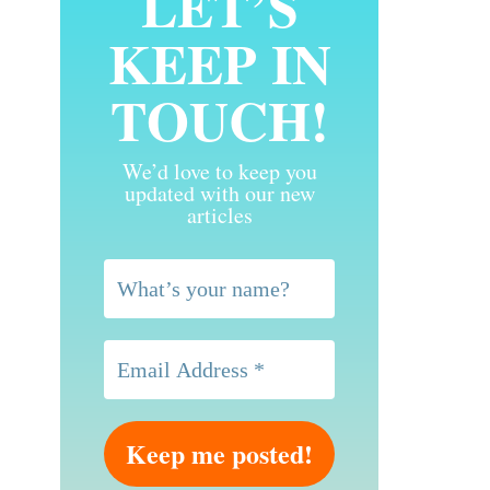
LET’S
KEEP IN
TOUCH!
We’d love to keep you
updated with our new
articles