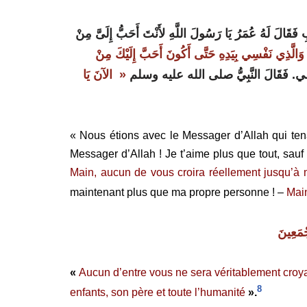
قَالَ لَهُ عُمَرُ يَا رَسُولَ اللَّهِ لأَنْتَ أَحَبُّ إِلَىَّ مِنْ
 وَالَّذِي نَفْسِي بِيَدِهِ حَتَّى أَكُونَ أَحَبَّ إِلَيْكَ مِنْ
ِي‏
.‏
فَقَالَ النَّبِيُّ صلى الله عليه وسلم ‏
« ‏
الآنَ يَا
« Nous étions avec le Messager d’Allah qui tenai
Messager d’Allah ! Je t’aime plus que tout, sau
Main, aucun de vous croira réellement jusqu’à 
maintenant plus que ma propre personne ! –
Main
جْمَعِينَ
«
Aucun d’entre vous ne sera véritablement croyan
8
enfants, son père et toute l’humanité
».