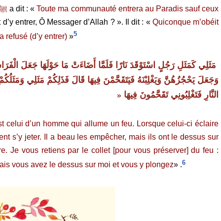
ﷺ
a dit : «
Toute ma communauté entrera au Paradis sauf ceux
t d’y entrer, Ô Messager d’Allah ? ». Il dit : «
Quiconque m’obéit
5
 refusé (d’y entrer)
»
« ‏
مَثَلِي كَمَثَلِ رَجُلٍ اسْتَوْقَدَ نَارًا فَلَمَّا أَضَاءَتْ مَا حَوْلَهَا جَعَلَ الْفَرَاش
وَجَعَلَ يَحْجُزُهُنَّ وَيَغْلِبْنَهُ فَيَتَقَحَّمْنَ فِيهَا قَالَ فَذَلِكُمْ مَثَلِي وَمَثَلُكُمْ
النَّارِ فَتَغْلِبُونِي تَقَحَّمُونَ فِيهَا ‏
« ‏
 celui d’un homme qui allume un feu. Lorsque celui-ci éclaire
ent s’y jeter. Il a beau les empêcher, mais ils ont le dessus sur
e. Je vous retiens par le collet [pour vous préserver] du feu :
6
Mais vous avez le dessus sur moi et vous y plongez
» .