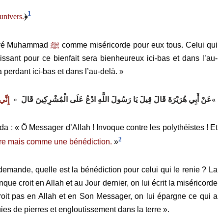
1
univers.
﴿
envoyé Muhammad
ﷺ
comme miséricorde pour eux tous. Celui qui
ssant pour ce bienfait sera bienheureux ici-bas et dans l’au-
era perdant ici-bas et dans l’au-delà. »
إِنِّي
« ‏
عَنْ أَبِي هُرَيْرَةَ قَالَ قِيلَ يَا رَسُولَ اللَّهِ ادْعُ عَلَى الْمُشْرِكِينَ قَالَ ‏
«
 : « Ô Messager d’Allah ! Invoque contre les polythéistes ! Et
2
ire mais comme une bénédiction.
»
demande, quelle est la bénédiction pour celui qui le renie ? La
ue croit en Allah et au Jour dernier, on lui écrit la miséricorde
croit pas en Allah et en Son Messager, on lui épargne ce qui a
 de pierres et engloutissement dans la terre ».