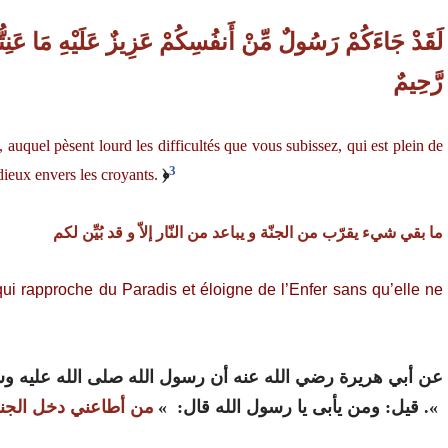
لَقَدْ جَاءَكُمْ رَسُولٌ مِّنْ أَنفُسِكُمْ عَزِيزٌ عَلَيْهِ مَا عَنِ
رَّحِيمٌ
auquel pèsent lourd les difficultés que vous subissez, qui est plein de
3
rdieux envers les croyants.
﴿
ما بقي شيء يقرّب من الجنّة و يباعد من النّار إلاّ و قد بُيِّن لكم
qui rapproche du Paradis et éloigne de l’Enfer sans qu’elle ne
عن أبي هريرة رضي الله عنه أن رسول الله صلى الله عليه وس
من أطاعني دخل الجن
:‏ ‏ »‏
ومن يأبى يا رسول الله قال‏
:‏
قيل‏
‏.‏
«