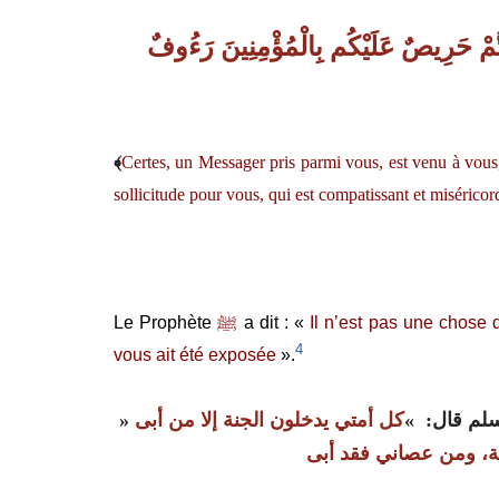
تُّمْ حَرِيصٌ عَلَيْكُم بِالْمُؤْمِنِينَ رَءُوفٌ
﴾
Certes, un Messager pris parmi vous, est venu à vous, 
sollicitude pour vous, qui est compatissant et misérico
Le Prophète
ﷺ
a dit : «
Il n’est pas une chose 
4
vous ait été exposée
».
لم قال‏
:‏ ‏ »
كل أمتي يدخلون الجنة إلا من أبى
‏
« ‏
ة، ومن عصاني فقد أبى