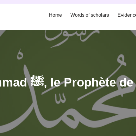
Home
Words of scholars
Evidenc
Article 15 : Muhammad ﷺ, le 