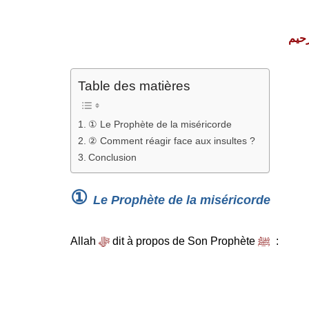
رحيم
Table des matières
① Le Prophète de la miséricorde
② Comment réagir face aux insultes ?
Conclusion
①
Le Prophète de la miséricorde
Allah
ﷻ
dit à propos de Son Prophète
ﷺ
: