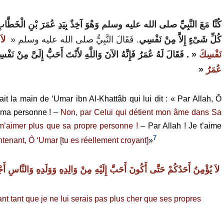
كُنَّا مَعَ النَّبِيِّ صلى الله عليه وسلم وَهْوَ آخِذٌ بِيَدِ عُمَرَ بْنِ الْخَطَّابِ فَ
لاَ
‏
«
فَقَالَ النَّبِيُّ صلى الله عليه وسلم ‏
.‏
كُلِّ شَىْءٍ إِلاَّ مِنْ نَفْسِي‏
نَفْسِكَ
‏
« ‏‏.‏
فَقَالَ لَهُ عُمَرُ فَإِنَّهُ الآنَ وَاللَّهِ لأَنْتَ أَحَبُّ إِلَىَّ مِنْ نَفْس
عُمَرُ
‏
« ‏‏
t la main de ‘Umar ibn Al-Khattâb qui lui dit : « Par Allah, Ô
f ma personne ! –
Non, par Celui qui détient mon âme dans Sa
m’aimer plus que sa propre personne !
– Par Allah ! Je t’aime
7
tenant, Ô ‘Umar [tu es réellement croyant]
»
لاَ يُؤْمِنُ أَحَدُكُمْ حَتَّى أَكُونَ أَحَبَّ إِلَيْهِ مِنْ وَالِدِهِ وَوَلَدِهِ وَالنَّاسِ أَ
‏
t tant que je ne lui serais pas plus cher que ses propres