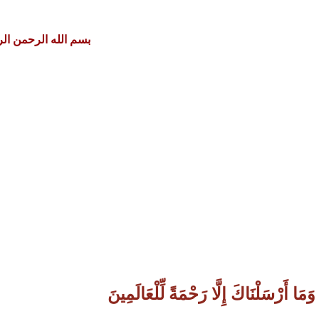
بسم الله الرحمن ال
وَمَا أَرْسَلْنَاكَ إِلَّا رَحْمَةً لِّلْعَالَمِينَ